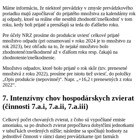
Máme informáciu, že niektoré prevádzky v zmysle prevádzkového
poriadku majú započítavať do prijatého množstva za kalendárny rok
aj odpady, ktoré sa reálne ešte nestihli zhodnotiť/zneškodniť v tom
roku, kedy boli prijaté a prenášajú sa teda do ďalšieho roku.
Pre účely NRZ prosíme do produkcie uviesť celkové prijaté
množstvo odpadu (pri oznamovaní v roku 2024 je to množstvo za
rok 2023), bez ohľadu na to, že nejaké množstvo bolo
zhodnotené/zneškodnené až v ďalšom roku resp. čakajú na
zhodnotenie/zneškodnenie.
Množstvo odpadov, ktoré bolo prijaté o rok skôr (tzv. prenesené
množstvá z roku 2022), prosíme pre istotu tiež uviesť, do položky
„Opis produkcie (nepovinné)“. Napr. „+16,2 t prenesených z roku
2022“.
7. Intenzívny chov hospodárskych zvierat
(činnosti 7.a.i, 7.a.ii, 7.a.iii)
Celkový počet chovaných zvierat, z čoho sú vypočítané emisie
amoniaku, sa po druhoch zvierat prepočítava dobytčími jednotkami
v tabuľkách uvedených nižšie; následne sa spočítajú hodnoty za
jednotlivé činnosti v rámci danej prevádzkarne (pri farmách