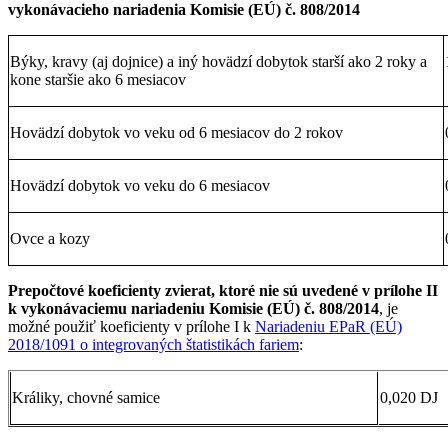
vykonávacieho nariadenia Komisie (EÚ) č. 808/2014
Býky, kravy (aj dojnice) a iný hovädzí dobytok starší ako 2 roky a
kone staršie ako 6 mesiacov
Hovädzí dobytok vo veku od 6 mesiacov do 2 rokov
Hovädzí dobytok vo veku do 6 mesiacov
Ovce a kozy
Prepočtové koeficienty zvierat, ktoré nie sú uvedené v prílohe II
k vykonávaciemu nariadeniu Komisie (EÚ) č. 808/2014
, je
možné použiť koeficienty v prílohe I k
Nariadeniu EPaR (EÚ)
2018/1091 o integrovaných štatistikách fariem
:
Králiky, chovné samice
0,020 DJ