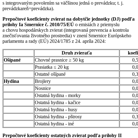
s integrovaným povolením sa väčšinou jedná o prevádzku; t. j.
prevádzkareň=prevádzka).
Prepočtové koeficienty zvierat na dobytčie jednotky (DJ) podľa
prílohy Ia Smernice č. 2010/75/EÚ
o emisiách z priemyslu
a chovu hospodárskych zvierat (integrovaná prevencia a kontrola
znečisťovania životného prostredia) v znení Smernice Európskeho
parlamentu a rady (EÚ) 2024/1785 z 24. apríla 2024:
Druh zvieraťa
koefi
Ošípané
Chovné prasnice ≥ 50 kg
0,
Prasiatka ≤ 20 kg
0,
Ostatné ošípané
0,
Hydina
Brojlery
0,
Nosnice
0,
Ostatná hydina - morky
0,
Ostatná hydina - kačice
0,
Ostatná hydina - husy
0,
Ostatná hydina - pštrosy
0,
Ostatná hydina - iné
0,
Prepočtové koeficienty ostatných zvierat podľa prílohy II