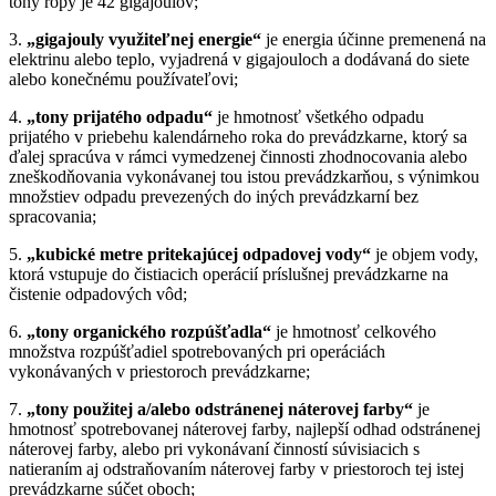
tony ropy je 42 gigajoulov;
3.
„gigajouly využiteľnej energie“
je energia účinne premenená na
elektrinu alebo teplo, vyjadrená v gigajouloch a dodávaná do siete
alebo konečnému používateľovi;
4.
„tony prijatého odpadu“
je hmotnosť všetkého odpadu
prijatého v priebehu kalendárneho roka do prevádzkarne, ktorý sa
ďalej spracúva v rámci vymedzenej činnosti zhodnocovania alebo
zneškodňovania vykonávanej tou istou prevádzkarňou, s výnimkou
množstiev odpadu prevezených do iných prevádzkarní bez
spracovania;
5.
„kubické metre pritekajúcej odpadovej vody“
je objem vody,
ktorá vstupuje do čistiacich operácií príslušnej prevádzkarne na
čistenie odpadových vôd;
6.
„tony organického rozpúšťadla“
je hmotnosť celkového
množstva rozpúšťadiel spotrebovaných pri operáciách
vykonávaných v priestoroch prevádzkarne;
7.
„tony použitej a/alebo odstránenej náterovej farby“
je
hmotnosť spotrebovanej náterovej farby, najlepší odhad odstránenej
náterovej farby, alebo pri vykonávaní činností súvisiacich s
natieraním aj odstraňovaním náterovej farby v priestoroch tej istej
prevádzkarne súčet oboch;