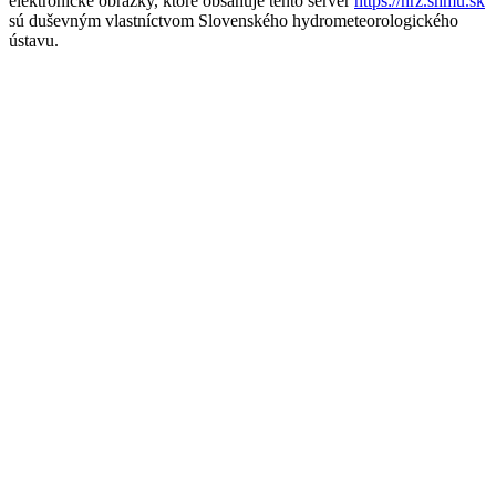
elektronické obrázky, ktoré obsahuje tento server
https://nrz.shmu.sk
sú duševným vlastníctvom Slovenského hydrometeorologického
ústavu.
81 ms 20241009-1508