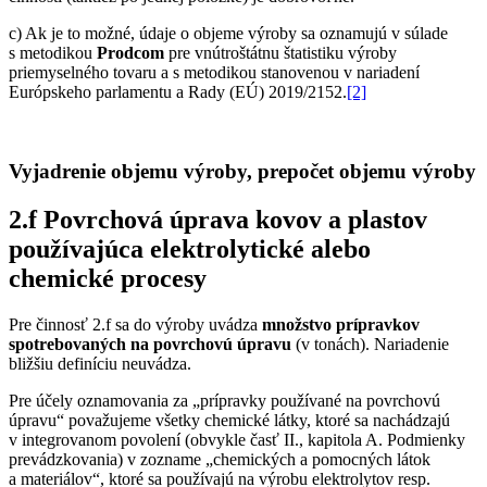
c) Ak je to možné, údaje o objeme výroby sa oznamujú v súlade
s metodikou
Prodcom
pre vnútroštátnu štatistiku výroby
priemyselného tovaru a s metodikou stanovenou v nariadení
Európskeho parlamentu a Rady (EÚ) 2019/2152.
[2]
Vyjadrenie objemu výroby, prepočet objemu výroby
2.f Povrchová úprava kovov a plastov
používajúca elektrolytické alebo
chemické procesy
Pre činnosť 2.f sa do výroby uvádza
množstvo prípravkov
spotrebovaných na povrchovú úpravu
(v tonách). Nariadenie
bližšiu definíciu neuvádza.
Pre účely oznamovania za „prípravky používané na povrchovú
úpravu“ považujeme všetky chemické látky, ktoré sa nachádzajú
v integrovanom povolení (obvykle časť II., kapitola A. Podmienky
prevádzkovania) v zozname „chemických a pomocných látok
a materiálov“, ktoré sa používajú na výrobu elektrolytov resp.