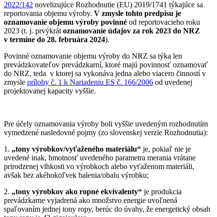
2022/142
novelizujúce Rozhodnutie (EU) 2019/1741 týkajúce sa
reportovania objemu výroby.
V zmysle tohto predpisu je
oznamovanie objemu výroby povinné
od reportovacieho roku
2023 (t. j. prvýkrát
oznamovanie údajov za rok 2023 do NRZ
v termíne do 28. februára 2024
).
Povinné oznamovanie objemu výroby do NRZ sa týka len
prevádzkovateľov prevádzkarní, ktoré majú povinnosť oznamovať
do NRZ, teda v ktorej sa vykonáva jedna alebo viacero činností v
zmysle
prílohy č. 1 k Nariadeniu ES č. 166/2006
od uvedenej
projektovanej kapacity vyššie.
Pre účely oznamovania výroby boli vyššie uvedeným rozhodnutím
vymedzené nasledovné pojmy (zo slovenskej verzie Rozhodnutia):
1.
„tony výrobkov/vyťaženého materiálu“
je, pokiaľ nie je
uvedené inak, hmotnosť uvedeného parametra merania vrátane
prirodzenej vlhkosti vo výrobkoch alebo vyťaženom materiáli,
avšak bez akéhokoľvek balenia/obalu výrobku;
2.
„tony výrobkov ako ropné ekvivalenty“
je produkcia
prevádzkarne vyjadrená ako množstvo energie uvoľnená
spaľovaním jednej tony ropy, berúc do úvahy, že energetický obsah