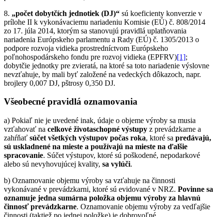
8.
„počet dobytčích jednotiek (DJ)“
sú koeficienty konverzie v
prílohe II k vykonávaciemu nariadeniu Komisie (EÚ) č. 808/2014
zo 17. júla 2014, ktorým sa stanovujú pravidlá uplatňovania
nariadenia Európskeho parlamentu a Rady (EÚ) č. 1305/2013 o
podpore rozvoja vidieka prostredníctvom Európskeho
poľnohospodárskeho fondu pre rozvoj vidieka (EPFRV)
[1]
;
dobytčie jednotky pre zvieratá, na ktoré sa toto nariadenie výslovne
nevzťahuje, by mali byť založené na vedeckých dôkazoch, napr.
brojlery 0,007 DJ, pštrosy 0,350 DJ.
Všeobecné pravidlá oznamovania
a) Pokiaľ nie je uvedené inak, údaje o objeme výroby sa musia
vzťahovať na
celkové životaschopné výstupy
z prevádzkarne a
zahŕňať
súčet všetkých výstupov počas roka
, ktoré sa
predávajú,
sú uskladnené na mieste a používajú na mieste na ďalšie
spracovanie
. Súčet výstupov, ktoré sú poškodené, nepodarkové
alebo sú nevyhovujúcej kvality,
sa vylúči
.
b) Oznamovanie objemu výroby sa vzťahuje na činnosti
vykonávané v prevádzkarni, ktoré sú evidované v NRZ.
Povinne sa
oznamuje jedna sumárna položka objemu výroby za hlavnú
činnosť prevádzkarne
. Oznamovanie objemu výroby za vedľajšie
činnosti (taktiež po jednej položke) je dobrovoľné.