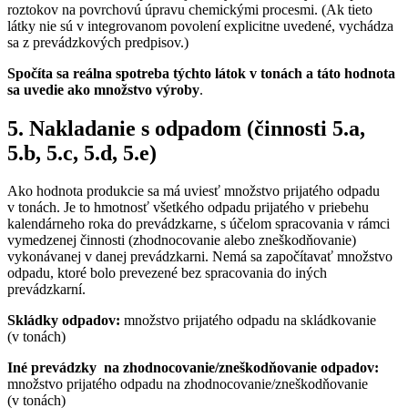
roztokov na povrchovú úpravu chemickými procesmi. (Ak tieto
látky nie sú v integrovanom povolení explicitne uvedené, vychádza
sa z prevádzkových predpisov.)
Spočíta sa reálna spotreba týchto látok v tonách a táto hodnota
sa uvedie ako množstvo výroby
.
5. Nakladanie s odpadom (činnosti 5.a,
5.b, 5.c, 5.d, 5.e)
Ako hodnota produkcie sa má uviesť množstvo prijatého odpadu
v tonách.
Je to hmotnosť všetkého odpadu prijatého v priebehu
kalendárneho roka do prevádzkarne, s účelom spracovania v rámci
vymedzenej činnosti (zhodnocovanie alebo zneškodňovanie)
vykonávanej v danej prevádzkarni. Nemá sa započítavať množstvo
odpadu, ktoré bolo prevezené bez spracovania do iných
prevádzkarní.
Skládky odpadov:
množstvo prijatého odpadu na skládkovanie
(v tonách)
Iné prevádzky na zhodnocovanie/zneškodňovanie odpadov:
množstvo prijatého odpadu na zhodnocovanie/zneškodňovanie
(v tonách)